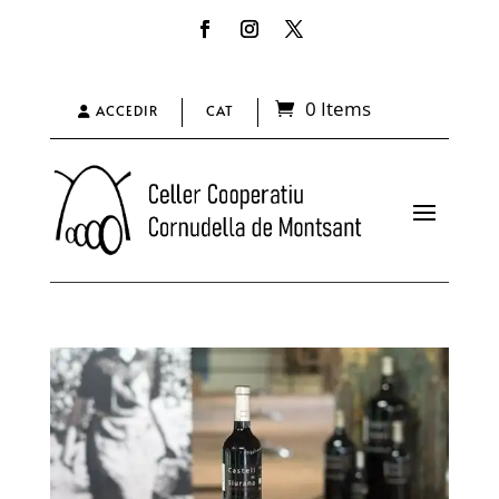
0 Items
ACCEDIR
CAT