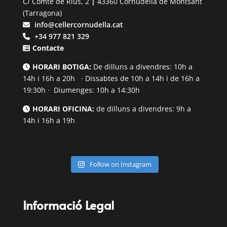
C/ Comte de Rius, 2
|
43360 Cornudella de Montsant
(Tarragona)
info@cellercornudella.cat
+34 977 821 329
Contacte
HORARI BOTIGA:
De dilluns a divendres: 10h a
14h i 16h a 20h · Dissabtes de 10h a 14h i de 16h a
19:30h · Diumenges: 10h a 14:30h
HORARI OFICINA:
de dilluns a divendres: 9h a
14h i 16h a 19h
Follow on Instagram
Informació Legal