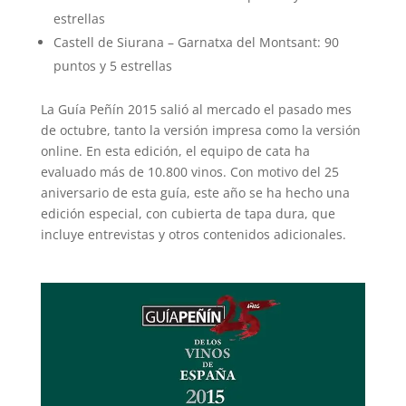
estrellas
Castell de Siurana – Garnatxa del Montsant: 90
puntos y 5 estrellas
La Guía Peñín 2015 salió al mercado el pasado mes
de octubre, tanto la versión impresa como la versión
online. En esta edición, el equipo de cata ha
evaluado más de 10.800 vinos. Con motivo del 25
aniversario de esta guía, este año se ha hecho una
edición especial, con cubierta de tapa dura, que
incluye entrevistas y otros contenidos adicionales.