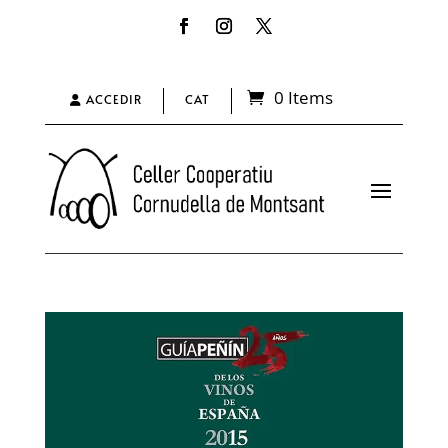
0 Items
ACCEDIR
CAT