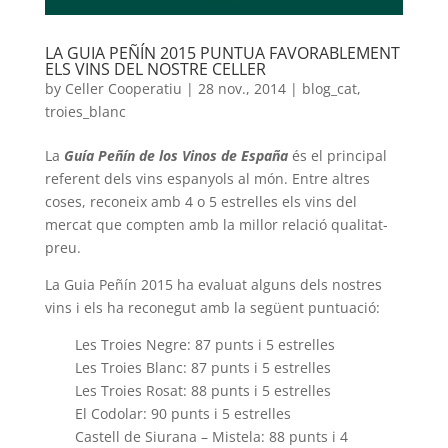
LA GUIA PEÑÍN 2015 PUNTUA FAVORABLEMENT
ELS VINS DEL NOSTRE CELLER
by
Celler Cooperatiu
|
28 nov., 2014
|
blog_cat
,
troies_blanc
La
Guía Peñín de los Vinos de España
és el principal
referent dels vins espanyols al món. Entre altres
coses, reconeix amb 4 o 5 estrelles els vins del
mercat que compten amb la millor relació qualitat-
preu.
La Guia Peñín 2015 ha evaluat alguns dels nostres
vins i els ha reconegut amb la següent puntuació:
Les Troies Negre: 87 punts i 5 estrelles
Les Troies Blanc: 87 punts i 5 estrelles
Les Troies Rosat: 88 punts i 5 estrelles
El Codolar: 90 punts i 5 estrelles
Castell de Siurana – Mistela: 88 punts i 4