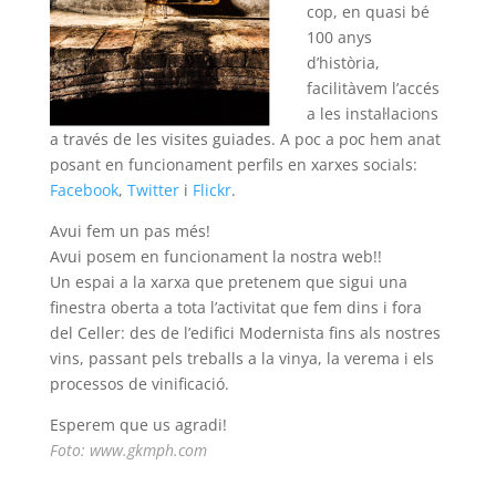
cop, en quasi bé
100 anys
d’història,
facilitàvem l’accés
a les instal·lacions
a través de les visites guiades. A poc a poc hem anat
posant en funcionament perfils en xarxes socials:
Facebook
,
Twitter
i
Flickr
.
Avui fem un pas més!
Avui posem en funcionament la nostra web!!
Un espai a la xarxa que pretenem que sigui una
finestra oberta a tota l’activitat que fem dins i fora
del Celler: des de l’edifici Modernista fins als nostres
vins, passant pels treballs a la vinya, la verema i els
processos de vinificació.
Esperem que us agradi!
Foto:
www.gkmph.com