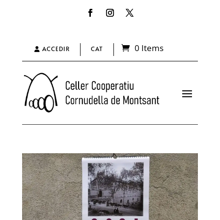
0 Items
ACCEDIR
CAT