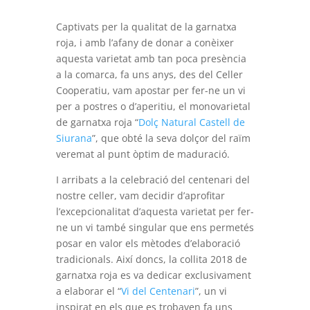
Captivats per la qualitat de la garnatxa
roja, i amb l’afany de donar a conèixer
aquesta varietat amb tan poca presència
a la comarca, fa uns anys, des del Celler
Cooperatiu, vam apostar per fer-ne un vi
per a postres o d’aperitiu, el monovarietal
de garnatxa roja “
Dolç Natural Castell de
Siurana
”, que obté la seva dolçor del raïm
veremat al punt òptim de maduració.
I arribats a la celebració del centenari del
nostre celler, vam decidir d’aprofitar
l’excepcionalitat d’aquesta varietat per fer-
ne un vi també singular que ens permetés
posar en valor els mètodes d’elaboració
tradicionals. Així doncs, la collita 2018 de
garnatxa roja es va dedicar exclusivament
a elaborar el “
Vi del Centenari
”, un vi
inspirat en els que es trobaven fa uns