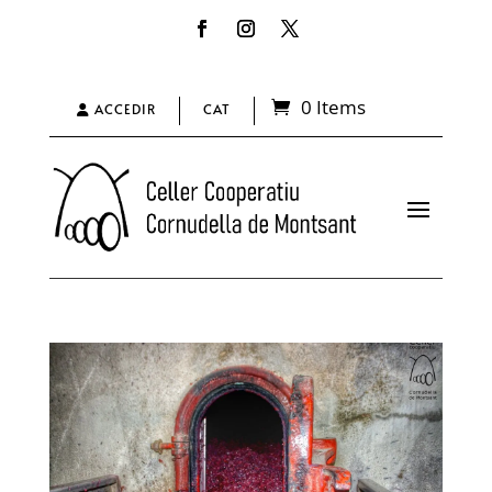
0 Items
ACCEDIR
CAT