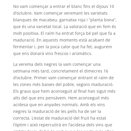
No vam començar a entrar el blanc fins el dijous 10
d’octubre. Vam començar veremant les varietats
blanques de macabeu, garnatxa roja i “planta bona”,
que és una varietat local. La valoració que en fem és
molt positiva. El raïm ha entrat força bé pel que fa a
maduració. En aquests moments està acabant de
fermentar i, per la poca calor que ha fet, augurem
que ens donarà vins frescos i aromàtics.
La verema dels negres la vam començar una
setmana més tard, concretament el dimecres 16
d’octubre. Primer vam començar entrant el raïm de
les zones més baixes del poble, segons maduració.
Els graus que hem aconseguit al final han sigut més
alts del que ens pensàvem. Hem aconseguit més
acidesa que en anyades normals. Amb els vins
negres la maduració de les pells ha de ser la
correcta. L’estat de maduració del fruit ha estat
l’òptim i això repercutirà en l’acidesa dels vins que