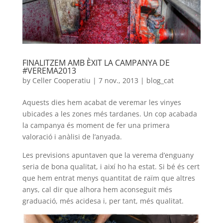
FINALITZEM AMB ÈXIT LA CAMPANYA DE
#VEREMA2013
by
Celler Cooperatiu
|
7 nov., 2013
|
blog_cat
Aquests dies hem acabat de veremar les vinyes
ubicades a les zones més tardanes. Un cop acabada
la campanya és moment de fer una primera
valoració i anàlisi de l’anyada.
Les previsions apuntaven que la verema d’enguany
seria de bona qualitat, i així ho ha estat. Si bé és cert
que hem entrat menys quantitat de raïm que altres
anys, cal dir que alhora hem aconseguit més
graduació, més acidesa i, per tant, més qualitat.