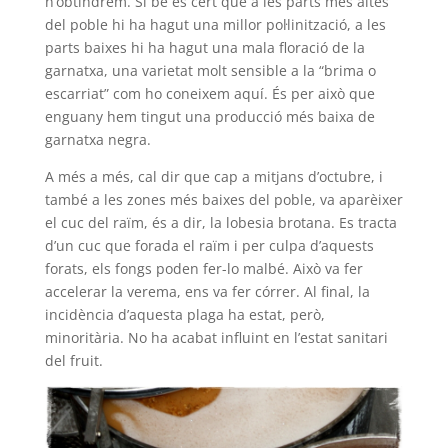
n’obtindrem. Si bé és cert que a les parts més altes
del poble hi ha hagut una millor pol·linització, a les
parts baixes hi ha hagut una mala floració de la
garnatxa, una varietat molt sensible a la “brima o
escarriat” com ho coneixem aquí. És per això que
enguany hem tingut una producció més baixa de
garnatxa negra.
A més a més, cal dir que cap a mitjans d’octubre, i
també a les zones més baixes del poble, va aparèixer
el cuc del raïm, és a dir, la lobesia brotana. Es tracta
d’un cuc que forada el raïm i per culpa d’aquests
forats, els fongs poden fer-lo malbé. Això va fer
accelerar la verema, ens va fer córrer. Al final, la
incidència d’aquesta plaga ha estat, però,
minoritària. No ha acabat influint en l’estat sanitari
del fruit.