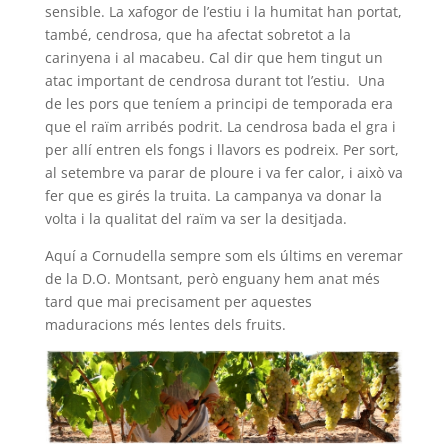
sensible. La xafogor de l’estiu i la humitat han portat,
també, cendrosa, que ha afectat sobretot a la
carinyena i al macabeu. Cal dir que hem tingut un
atac important de cendrosa durant tot l’estiu. Una
de les pors que teníem a principi de temporada era
que el raïm arribés podrit. La cendrosa bada el gra i
per allí entren els fongs i llavors es podreix. Per sort,
al setembre va parar de ploure i va fer calor, i això va
fer que es girés la truita. La campanya va donar la
volta i la qualitat del raïm va ser la desitjada.
Aquí a Cornudella sempre som els últims en veremar
de la D.O. Montsant, però enguany hem anat més
tard que mai precisament per aquestes
maduracions més lentes dels fruits.