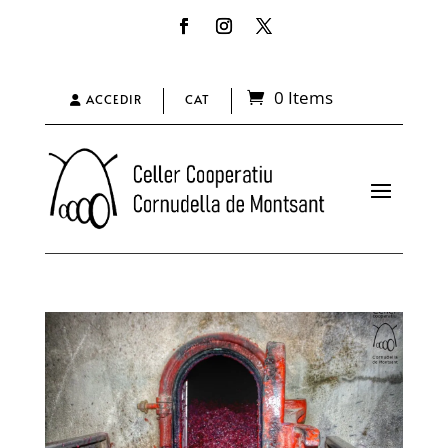
0 Items
ACCEDIR
CAT