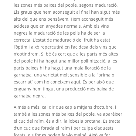
les zones més baixes del poble, segons maduració.
Els graus que hem aconseguit al final han sigut més
alts del que ens pensàvem. Hem aconseguit més
acidesa que en anyades normals. Amb els vins
negres la maduració de les pells ha de ser la
correcta. L’estat de maduració del fruit ha estat
l’òptim i això repercutirà en l’acidesa dels vins que
n’obtindrem. Si bé és cert que a les parts més altes
del poble hi ha hagut una millor pol·linització, a les
parts baixes hi ha hagut una mala floració de la
garnatxa, una varietat molt sensible a la “brima o
escarriat” com ho coneixem aquí. És per això que
enguany hem tingut una producció més baixa de
garnatxa negra.
A més a més, cal dir que cap a mitjans d’octubre, i
també a les zones més baixes del poble, va aparèixer
el cuc del raïm, és a dir, la lobesia brotana. Es tracta
d’un cuc que forada el raïm i per culpa d’aquests
forats, els fongs poden fer-lo malbé. Això va fer