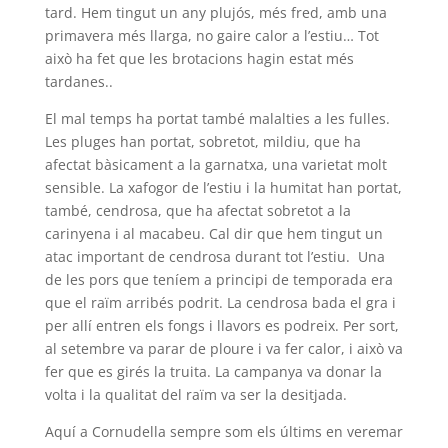
tard. Hem tingut un any plujós, més fred, amb una
primavera més llarga, no gaire calor a l’estiu… Tot
això ha fet que les brotacions hagin estat més
tardanes..
El mal temps ha portat també malalties a les fulles.
Les pluges han portat, sobretot, mildiu, que ha
afectat bàsicament a la garnatxa, una varietat molt
sensible. La xafogor de l’estiu i la humitat han portat,
també, cendrosa, que ha afectat sobretot a la
carinyena i al macabeu. Cal dir que hem tingut un
atac important de cendrosa durant tot l’estiu. Una
de les pors que teníem a principi de temporada era
que el raïm arribés podrit. La cendrosa bada el gra i
per allí entren els fongs i llavors es podreix. Per sort,
al setembre va parar de ploure i va fer calor, i això va
fer que es girés la truita. La campanya va donar la
volta i la qualitat del raïm va ser la desitjada.
Aquí a Cornudella sempre som els últims en veremar