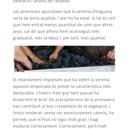
valoració i anàlisi de l’anyada.
Les previsions apuntaven que la verema d’enguany
seria de bona qualitat, i així ho ha estat. Si bé és cert
que hem entrat menys quantitat de raïm que altres
anys, cal dir que alhora hem aconseguit més
graduació, més acidesa i, per tant, més qualitat.
El retardament important que ha sofert la verema
aquesta temporada és potser la característica més
destacable. L’hivern fred que hem passat ha
endarrerit el brot; les precipitacions de la primavera
han contribuït al bon creixement de la vegetació; i
l’estiu moderat, sense ser excessivament calorós, ha
permès que el fruit no sigui molt gran i hagi
madurat correctament. Correctament, però molt