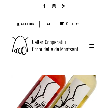
0 Items
ACCEDIR
CAT