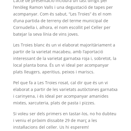
L’acte de presentació inclourà un tast dirigit per
l’enòleg Ramon Valls i una degustació de tapes per
acompanyar. Com és sabut, “Les Troies” és el nom
d’una partida de terreny del terme municipal de
Cornudella i, alhora, el nom escollit pel Celler per
batejar la seva línia de vins joves.
Les Troies blanc és un vi elaborat majoritàriament a
partir de la varietat macabeu, amb l’aportació
interessant de la varietat garnatxa roja i, sobretot, la
local planta bona. És un vi ideal per acompanyar
plats lleugers, aperitius, peixos i mariscs.
Pel que fa a Les Troies rosat, cal dir que és un vi
elaborat a partir de les varietats autòctones garnatxa
i carinyena, i és ideal per acompanyar amanides
mixtes, xarcuteria, plats de pasta i pizzes.
Si voleu ser dels primers en tastar-los, no ho dubteu
i veniu el pròxim dissabte 29 de març a les
instal·lacions del celler. Us hi esperem!