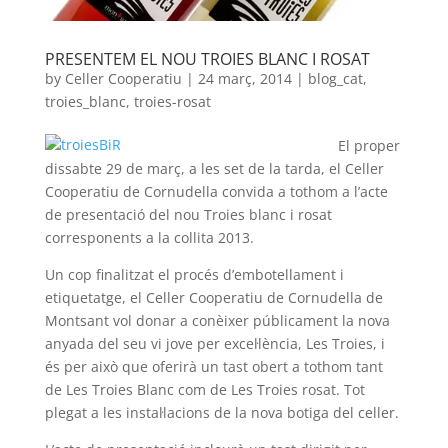
PRESENTEM EL NOU TROIES BLANC I ROSAT
by
Celler Cooperatiu
|
24 març, 2014
|
blog_cat
,
troies_blanc
,
troies-rosat
El proper
dissabte 29 de març, a les set de la tarda, el Celler
Cooperatiu de Cornudella convida a tothom a l’acte
de presentació del nou Troies blanc i rosat
corresponents a la collita 2013.
Un cop finalitzat el procés d’embotellament i
etiquetatge, el Celler Cooperatiu de Cornudella de
Montsant vol donar a conèixer públicament la nova
anyada del seu vi jove per excel·lència, Les Troies, i
és per això que oferirà un tast obert a tothom tant
de Les Troies Blanc com de Les Troies rosat. Tot
plegat a les instal·lacions de la nova botiga del celler.