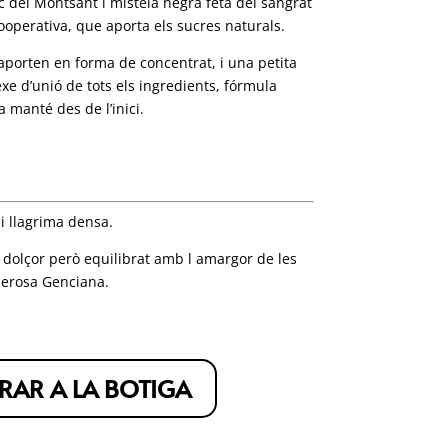
 del Montsant i mistela negra feta del
sangrat
ooperativa, que aporta els sucres naturals.
’aporten en forma de concentrat, i una petita
xe d’unió de tots els ingredients, fórmula
 manté des de l’inici.
 i llagrima densa.
 dolçor però equilibrat amb l amargor de les
nerosa Genciana.
AR A LA BOTIGA