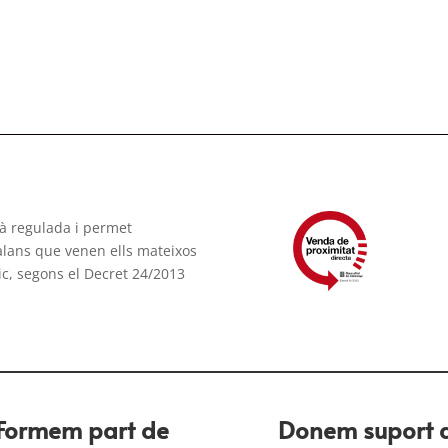
tà regulada i permet
talans que venen ells mateixos
ic, segons el Decret 24/2013
Formem part de
Donem suport 