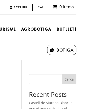
0 Items
ACCEDIR
CAT
URISME
AGROBOTIGA
BUTLLETÍ
BOTIGA
Cerca
Recent Posts
Castell de Siurana Blanc: el
nou vi que reivindica el