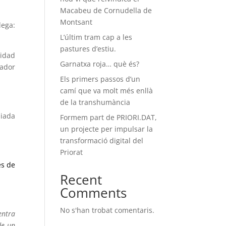
Macabeu de Cornudella de
Montsant
dega:
L’últim tram cap a les
pastures d’estiu.
nidad
Garnatxa roja… què és?
lador
Els primers passos d’un
camí que va molt més enllà
de la transhumància
uiada
Formem part de PRIORI.DAT,
un projecte per impulsar la
transformació digital del
Priorat
es de
Recent
Comments
No s'han trobat comentaris.
entra
de un