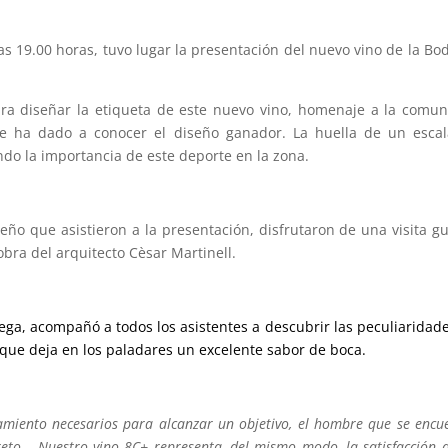
s 19.00 horas, tuvo lugar la presentación del nuevo vino de la Bo
a diseñar la etiqueta de este nuevo vino, homenaje a la comu
se ha dado a conocer el diseño ganador. La huella de un esca
ndo la importancia de este deporte en la zona.
seño que asistieron a la presentación, disfrutaron de una visita g
obra del arquitecto Cèsar Martinell.
dega, acompañó a todos los asistentes a descubrir las peculiaridad
 que deja en los paladares un excelente sabor de boca.
enamiento necesarios para alcanzar un objetivo, el hombre que se encu
reto… Nuestro vino 8C+ representa, del mismo modo, la satisfacción 