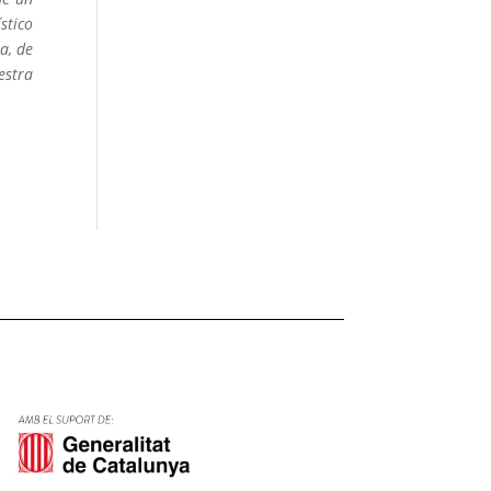
stico
a, de
estra