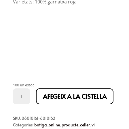
Varietats: 100% garnatxa roja
100 en estoc
quantitat
AFEGEIX A LA CISTELLA
de
8C+
blanc
2025
SKU:
06010161-6010162
Categories:
botiga_online
,
producte_celler
,
vi