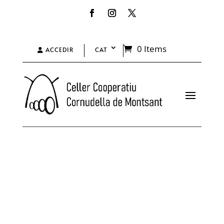
0 Items
ACCEDIR
CAT