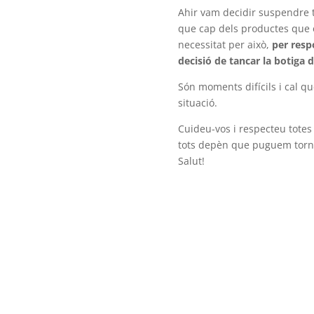
Ahir vam decidir suspendre t
que cap dels productes que o
necessitat per això,
per resp
decisió de tancar la botiga d
Són moments difícils i cal qu
situació.
Cuideu-vos i respecteu totes 
tots depèn que puguem torna
Salut!