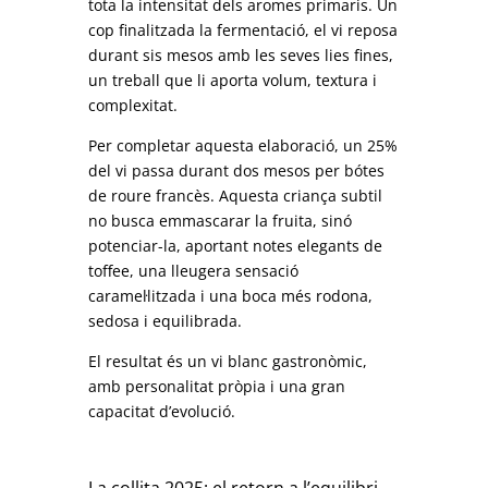
tota la intensitat dels aromes primaris. Un
cop finalitzada la fermentació, el vi reposa
durant sis mesos amb les seves lies fines,
un treball que li aporta volum, textura i
complexitat.
Per completar aquesta elaboració, un 25%
del vi passa durant dos mesos per bótes
de roure francès. Aquesta criança subtil
no busca emmascarar la fruita, sinó
potenciar-la, aportant notes elegants de
toffee, una lleugera sensació
caramel·litzada i una boca més rodona,
sedosa i equilibrada.
El resultat és un vi blanc gastronòmic,
amb personalitat pròpia i una gran
capacitat d’evolució.
La collita 2025: el retorn a l’equilibri