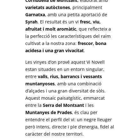
Cornudella de Montsant
, elaborat amb
varietats autòctones
, principalment
Garnatxa
, amb una petita aportació de
Syrah
. El resultat és un vi
fresc, viu,
afruitat i molt aromàtic
, que reflecteix a
la perfecció les característiques del raïm
cultivat a la nostra zona:
frescor, bona
acidesa i una gran vivacitat
.
Les vinyes d’on prové aquest Vi Novell
estan situades en un entorn singular,
entre
valls, rius, barrancs i vessants
muntanyoses
, amb una combinació
d’alçades i una gran diversitat de sòls.
Aquest mosaic paisatgístic, emmarcat
entre la
Serra del Montsant
i les
Muntanyes de Prades
, és clau per
entendre el perfil del vi: un negre lleuger
però intens, directe i ple d’energia, fidel al
caràcter del nostre territori.