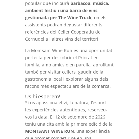
popular que inclourà
barbacoa, música,
ambient festiu i una barra de vins
gestionada per The Wine Truck
, on els
assistents podran degustar diferents
referències del Celler Cooperatiu de
Cornudella i altres vins del territori.
La Montsant Wine Run és una oportunitat
perfecta per descobrir el Priorat en
família, amb amics o en parella, aprofitant
també per visitar cellers, gaudir de la
gastronomia local i explorar alguns dels
racons més espectaculars de la comarca.
Us hi esperem!
Si us apassiona el vi, la natura, l’esport i
les experiències autèntiques, reserveu-
vos la data. El 12 de setembre de 2026
teniu una cita amb la primera edició de la
MONTSANT WINE RUN
, una experiència
que promet convertir-se en una