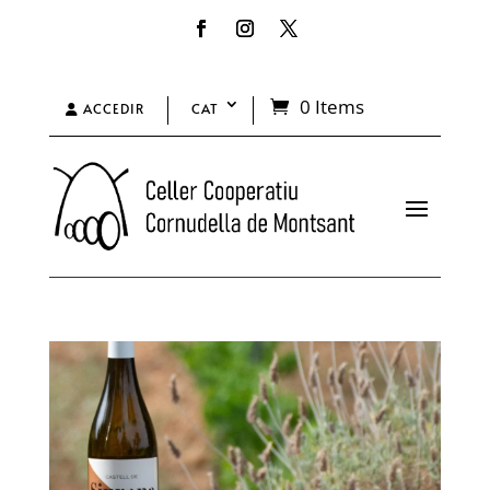
0 Items
ACCEDIR
CAT