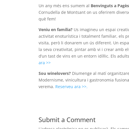
Un any més ens sumem al
Benvinguts a Pagè
Cornudella de Montsant on us oferirem divers
què fem!
Veniu en família?
Us imagineu un espai creatiu
activitat enoturística i totalment familiar, els
visita, però li donarem un ús diferent. Un espa
la seva creativitat, pintar amb vi i crear amb
d’un tast de vins en un entorn idíl·lic. Els adul
ara >>
Sou winelovers?
Diumenge al matí organitzarem
Modernisme, vinicultura i gastronomia fusion
verema.
Reserveu ara >>.
Submit a Comment
L'adreça electrònica no es publicarà.
Els camp