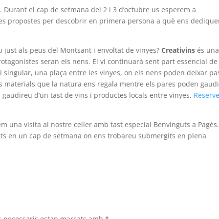
s
. Durant el cap de setmana del 2 i 3 d’octubre us esperem a
es propostes per descobrir en primera persona a què ens dedique
 just als peus del Montsant i envoltat de vinyes?
Creativins
és un
 protagonistes seran els nens. El vi continuarà sent part essencial de
i singular, una plaça entre les vinyes, on els nens poden deixar pa
 els materials que la natura ens regala mentre els pares poden gaudi
ts gaudireu d’un tast de vins i productes locals entre vinyes.
Reserv
 una visita al nostre celler amb tast especial Benvinguts a Pagès
ats en un cap de setmana on ens trobareu submergits en plena
s necessaris estan marcats amb
*