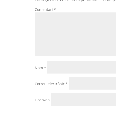
Comentari
*
Nom
*
Correu electrònic
*
Lloc web