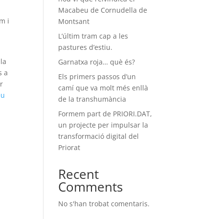
Macabeu de Cornudella de
m i
Montsant
L’últim tram cap a les
pastures d’estiu.
a
 la
Garnatxa roja… què és?
s a
Els primers passos d’un
r
camí que va molt més enllà
eu
de la transhumància
Formem part de PRIORI.DAT,
.
un projecte per impulsar la
transformació digital del
Priorat
Recent
Comments
No s'han trobat comentaris.