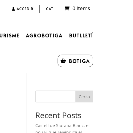
0 Items
ACCEDIR
CAT
URISME
AGROBOTIGA
BUTLLETÍ
BOTIGA
Cerca
Recent Posts
Castell de Siurana Blanc: el
nou vi que reivindica el