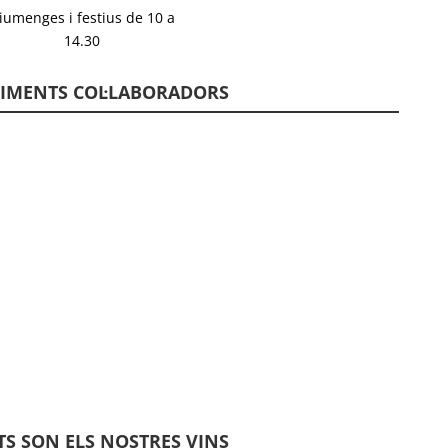
iumenges i festius de 10 a
14.30
LIMENTS COL·LABORADORS
S SON ELS NOSTRES VINS