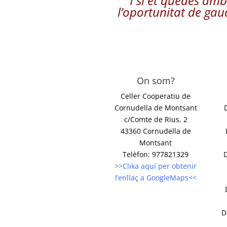
I si et quedes am
l’oportunitat de gau
On som?
Celler Cooperatiu de
Cornudella de Montsant
c/Comte de Rius, 2
43360 Cornudella de
Montsant
Telèfon: 977821329
>>Clika aquí per obtenir
l’enllaç a GoogleMaps<<
D