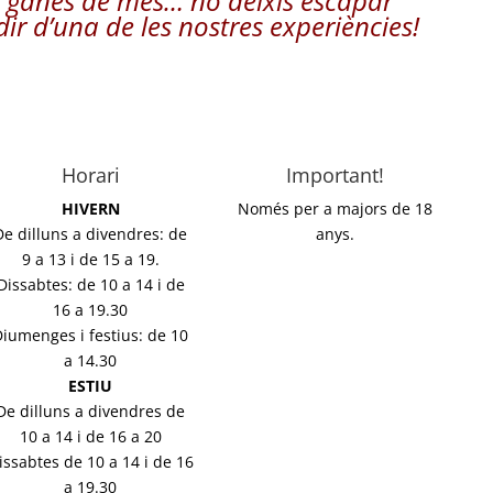
b ganes de més… no deixis escapar
dir d’una de
les nostres experiències
!
Horari
Important!
HIVERN
Només per a majors de 18
De dilluns a divendres: de
anys.
9 a 13 i de 15 a 19.
Dissabtes: de 10 a 14 i de
16 a 19.30
Diumenges i festius: de 10
a 14.30
ESTIU
De dilluns a divendres de
10 a 14 i de 16 a 20
issabtes de 10 a 14 i de 16
a 19.30