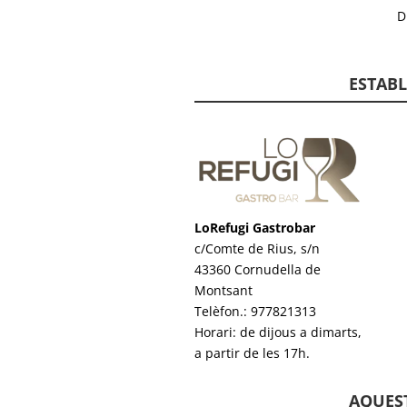
D
ESTAB
LoRefugi Gastrobar
c/Comte de Rius, s/n
43360 Cornudella de
Montsant
Telèfon.: 977821313
Horari: de dijous a dimarts,
a partir de les 17h.
AQUEST