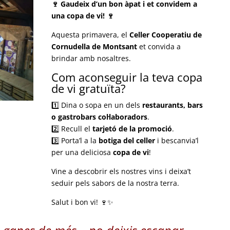
🍷 Gaudeix d’un bon àpat i et convidem a
una copa de vi! 🍷
Aquesta primavera, el
Celler Cooperatiu de
Cornudella de Montsant
et convida a
brindar amb nosaltres.
Com aconseguir la teva copa
de vi gratuïta?
1️⃣ Dina o sopa en un dels
restaurants, bars
o gastrobars col·laboradors
.
2️⃣ Recull el
tarjetó de la promoció
.
3️⃣ Porta’l a la
botiga del celler
i bescanvia’l
per una deliciosa
copa de vi
!
Vine a descobrir els nostres vins i deixa’t
seduir pels sabors de la nostra terra.
Salut i bon vi! 🍷✨