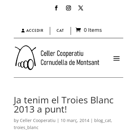
0 Items
ACCEDIR
CAT
Ja tenim el Troies Blanc
2013 a punt!
by
Celler Cooperatiu
|
10 març, 2014
|
blog_cat
,
troies_blanc