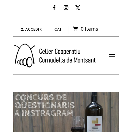
0 Items
ACCEDIR
CAT