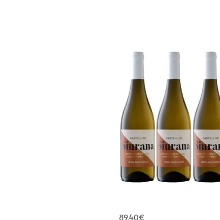
89,40
€