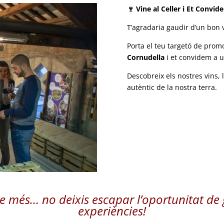
🍷 Vine al Celler i Et Convid
T’agradaria gaudir d’un bon 
Porta el teu targetó de promo
Cornudella
i et convidem a u
Descobreix els nostres vins, l
autèntic de la nostra terra.
de més… no deixis escapar l’oportunitat de
experiències
!