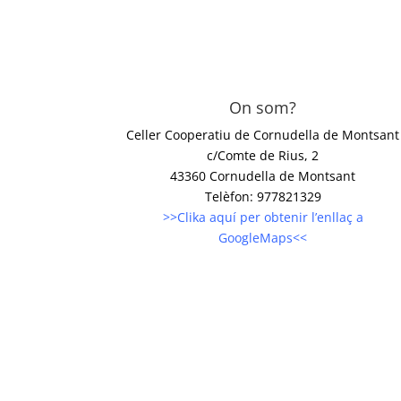
On som?
Celler Cooperatiu de Cornudella de Montsant
c/Comte de Rius, 2
43360 Cornudella de Montsant
Telèfon: 977821329
>>Clika aquí per obtenir l’enllaç a
GoogleMaps<<