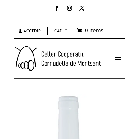
0 Items
ACCEDIR
CAT