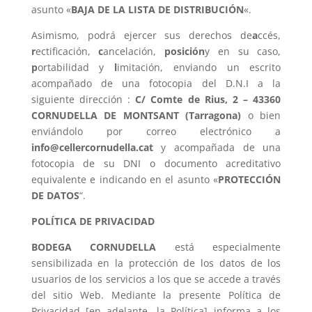
asunto «
BAJA DE LA LISTA DE DISTRIBUCIÓN
«.
Asimismo, podrá ejercer sus derechos de
a
ccés,
r
ectificación,
c
ancelación,
posición
y en su caso,
p
ortabilidad y
l
imitación, enviando un escrito
acompañado de una fotocopia del D.N.I a la
siguiente dirección :
C/ Comte de Rius, 2 – 43360
CORNUDELLA DE MONTSANT (Tarragona)
o bien
enviándolo por correo electrónico a
info@cellercornudella.cat
y acompañada de una
fotocopia de su DNI o documento acreditativo
equivalente e indicando en el asunto «
PROTECCIÓN
DE DATOS
“.
POLÍTICA DE PRIVACIDAD
BODEGA CORNUDELLA
está especialmente
sensibilizada en la protección de los datos de los
usuarios de los servicios a los que se accede a través
del sitio Web. Mediante la presente Política de
Privacidad [en adelante, la Política] informa a los