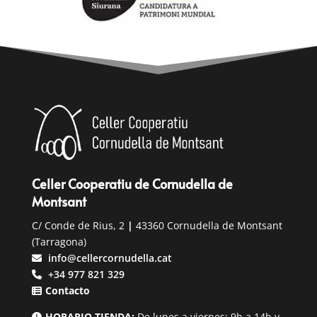
Celler Cooperatiu de Cornudella de
Montsant
C/ Conde de Rius, 2
|
43360 Cornudella de Montsant
(Tarragona)
info@cellercornudella.cat
+34 977 821 329
Contacto
HORARIO TIENDA:
De lunes a viernes: 9h a 14h y