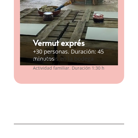
Vermut exprés
+30 personas. Duración: 45
minutos
Creativins en la bodega
Actividad familiar. Duración 1:30 h