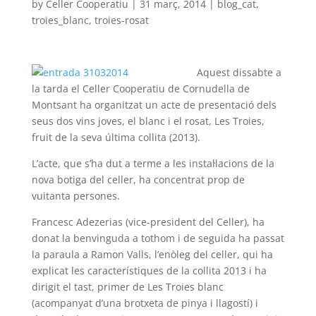
by
Celler Cooperatiu
|
31 març, 2014
|
blog_cat
,
troies_blanc
,
troies-rosat
Aquest dissabte a
la tarda el Celler Cooperatiu de Cornudella de
Montsant ha organitzat un acte de presentació dels
seus dos vins joves, el blanc i el rosat, Les Troies,
fruit de la seva última collita (2013).
L’acte, que s’ha dut a terme a les instal·lacions de la
nova botiga del celler, ha concentrat prop de
vuitanta persones.
Francesc Adezerias (vice-president del Celler), ha
donat la benvinguda a tothom i de seguida ha passat
la paraula a Ramon Valls, l’enòleg del celler, qui ha
explicat les característiques de la collita 2013 i ha
dirigit el tast, primer de Les Troies blanc
(acompanyat d’una brotxeta de pinya i llagostí) i