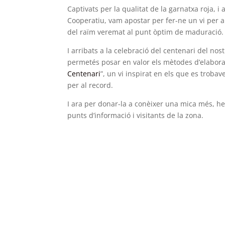
Captivats per la qualitat de la garnatxa roja, 
Cooperatiu, vam apostar per fer-ne un vi per a 
del raïm veremat al punt òptim de maduració.
I arribats a la celebració del centenari del nos
permetés posar en valor els mètodes d’elaboraci
Centenari
”, un vi inspirat en els que es trobav
per al record.
I ara per donar-la a conèixer una mica més, he
punts d’informació i visitants de la zona.