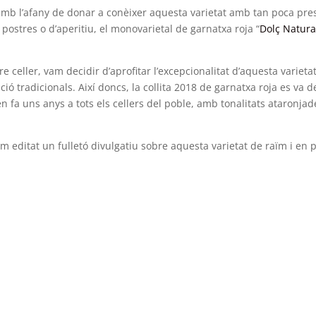
i amb l’afany de donar a conèixer aquesta varietat amb tan poca pre
postres o d’aperitiu, el monovarietal de garnatxa roja “
Dolç Natura
tre celler, vam decidir d’aprofitar l’excepcionalitat d’aquesta varie
ó tradicionals. Així doncs, la collita 2018 de garnatxa roja es va d
en fa uns anys a tots els cellers del poble, amb tonalitats ataronjad
m editat un fulletó divulgatiu sobre aquesta varietat de raïm i en