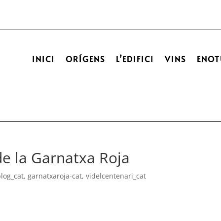
INICI
ORÍGENS
L’EDIFICI
VINS
ENOT
de la Garnatxa Roja
blog_cat
,
garnatxaroja-cat
,
videlcentenari_cat