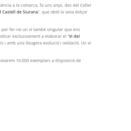
sència a la comarca, fa uns anys, des del Celler
l Castell de Siurana
”, que obté la seva dolçor
tat per fer-ne un vi també singular que ens
edicar exclusivament a elaborar el “
Vi del
es i amb una lleugera evolució i oxidació. Un vi
 posarem 10.000 exemplars a disposició de