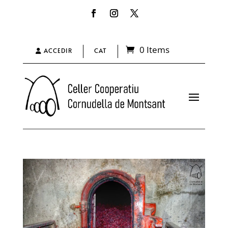
0 Items
ACCEDIR
CAT