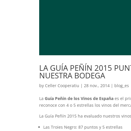
LA GUÍA PEÑÍN 2015 PU
NUESTRA BODEGA
by
Celler Cooperatiu
|
28 nov., 2014
|
blog_es
La
Guía Peñín de los Vinos de España
es el pr
reconoce con 4 o 5 estrellas los vinos del mer
La Guía Peñín 2015 ha evaluado nuestros vinos
Las Troies Negro: 87 puntos y 5 estrellas