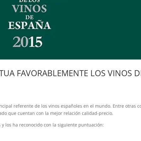
NTUA FAVORABLEMENTE LOS VINOS D
incipal referente de los vinos españoles en el mundo. Entre otras c
cado que cuentan con la mejor relación calidad-precio.
 y los ha reconocido con la siguiente puntuación: