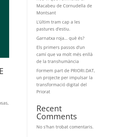
Macabeu de Cornudella de
Montsant
L’últim tram cap a les
pastures d’estiu.
Garnatxa roja… què és?
Els primers passos d’un
camí que va molt més enllà
de la transhumància
E
Formem part de PRIORI.DAT,
un projecte per impulsar la
transformació digital del
Priorat
osas,
Recent
Comments
No s'han trobat comentaris.