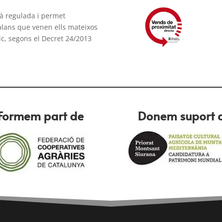
tà regulada i permet
talans que venen ells mateixos
ic, segons el Decret 24/2013
Formem part de
Donem suport 