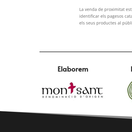
La venda de proximitat es
identificar els pagesos ca
els seus productes al públ
Elaborem