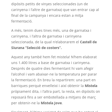
dipòsits petits de vinyes seleccionades (un de
carinyena i l’altre de garnatxa) que van entrar cap al
final de la campanya i encara estan a mitja
fermentació.
A més, tenim dues tines més, una de garnatxa i
carinyena, i l’altra de garnatxa i carinyena
seleccionada, de la qual n’elaborarem el
Castell de
Siurana “Selecció de costers”.
Aquest any també hem fet mistela! N’hem elaborat
uns 1.400 litres a base de garnatxa i carinyena.
Després de quatre dies fermentant hi vam afegir
l’alcohol i vam abaixar-ne la temperatura per parar
la fermentació. En breu la repartirem: una part en
barriques perquè envelleixi i així obtenir la
Mistela
pròpiament dita, i l’altra part, la resta, en dipòsits on
reposarà fins a ser embotellada a mitjans de març
per obtenir-ne la
Mistela Jove
.