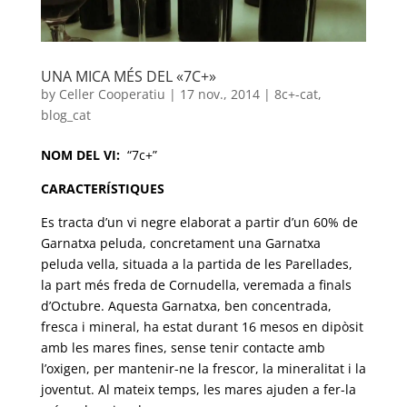
UNA MICA MÉS DEL «7C+»
by
Celler Cooperatiu
|
17 nov., 2014
|
8c+-cat
,
blog_cat
NOM DEL VI:
“7c+”
CARACTERÍSTIQUES
Es tracta d’un vi negre elaborat a partir d’un 60% de
Garnatxa peluda, concretament una Garnatxa
peluda vella, situada a la partida de les Parellades,
la part més freda de Cornudella, veremada a finals
d’Octubre. Aquesta Garnatxa, ben concentrada,
fresca i mineral, ha estat durant 16 mesos en dipòsit
amb les mares fines, sense tenir contacte amb
l’oxigen, per mantenir-ne la frescor, la mineralitat i la
joventut. Al mateix temps, les mares ajuden a fer-la