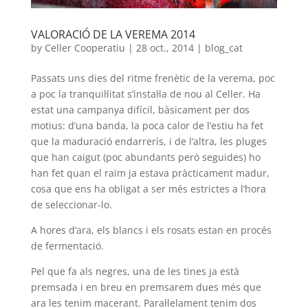
VALORACIÓ DE LA VEREMA 2014
by
Celler Cooperatiu
|
28 oct., 2014
|
blog_cat
Passats uns dies del ritme frenètic de la verema, poc
a poc la tranquil·litat s’instal·la de nou al Celler. Ha
estat una campanya difícil, bàsicament per dos
motius: d’una banda, la poca calor de l’estiu ha fet
que la maduració endarrerís, i de l’altra, les pluges
que han caigut (poc abundants però seguides) ho
han fet quan el raïm ja estava pràcticament madur,
cosa que ens ha obligat a ser més estrictes a l’hora
de seleccionar-lo.
A hores d’ara, els blancs i els rosats estan en procés
de fermentació.
Pel que fa als negres, una de les tines ja està
premsada i en breu en premsarem dues més que
ara les tenim macerant. Paral·lelament tenim dos