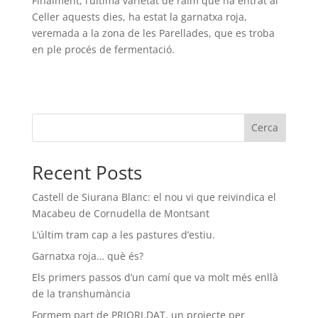
Finalment, l’última varietat de raïm que ha entrat al
Celler aquests dies, ha estat la garnatxa roja,
veremada a la zona de les Parellades, que es troba
en ple procés de fermentació.
Cerca
Recent Posts
Castell de Siurana Blanc: el nou vi que reivindica el
Macabeu de Cornudella de Montsant
L’últim tram cap a les pastures d’estiu.
Garnatxa roja… què és?
Els primers passos d’un camí que va molt més enllà
de la transhumància
Formem part de PRIORI.DAT, un projecte per