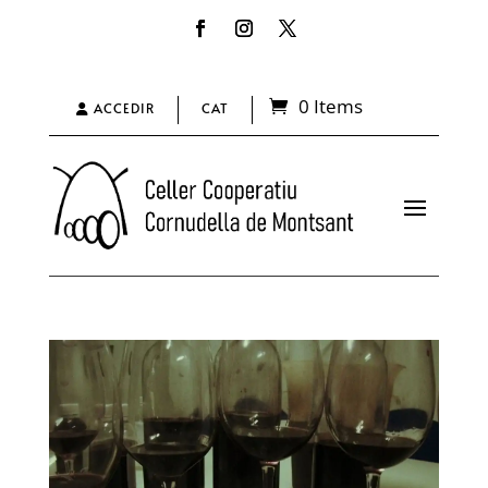
0 Items
ACCEDIR
CAT