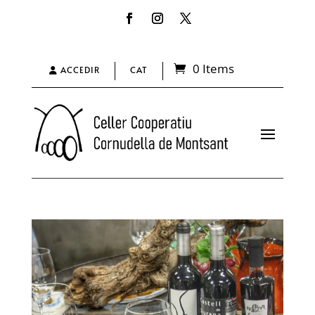
0 Items
ACCEDIR
CAT