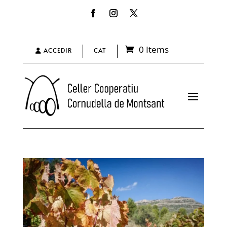
0 Items
ACCEDIR
CAT