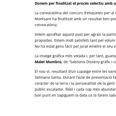
Donem per finalitzat el procés selectiu amb 
La convocatòria del concurs d’etiquetes per al
Montsant ha finalitzat amb un resultat ben posi
convocatòria.
Volem aprofitar aquest post per agrair la parti
propostes. Estem molt satisfets tant pel volum 
No ha estat gens fàcil pel jurat emetre el seu 
La imatge gràfica més votada i, per tant, guany
Malet Mumbrú
, de “Sabilana Disseny gràfic i 
El nou vi, resultant d’un cupatge entre les va
Setmana Santa. Durant l’acte de presentació far
caràcter de la terra i la personalitat de la gent
públic escalador, fidel i cada cop més abund
bon punt en sapiguem la data us la farem saber