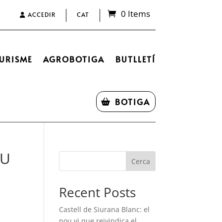
0 Items
ACCEDIR
CAT
URISME
AGROBOTIGA
BUTLLETÍ
BOTIGA
OU
Cerca
Recent Posts
Castell de Siurana Blanc: el
nou vi que reivindica el