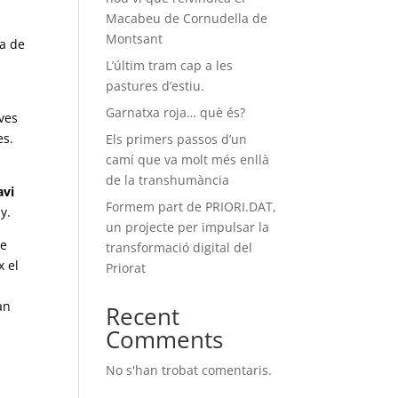
Macabeu de Cornudella de
Montsant
la de
L’últim tram cap a les
pastures d’estiu.
Garnatxa roja… què és?
eves
es.
Els primers passos d’un
camí que va molt més enllà
de la transhumància
avi
Formem part de PRIORI.DAT,
y.
un projecte per impulsar la
de
transformació digital del
x el
Priorat
an
Recent
Comments
No s'han trobat comentaris.