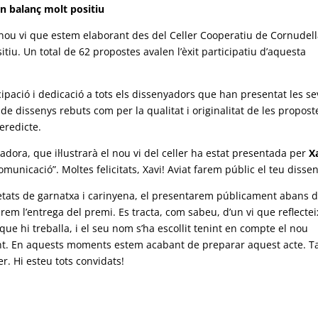
un balanç molt positiu
 nou vi que estem elaborant des del Celler Cooperatiu de Cornudel
tiu. Un total de 62 propostes avalen l’èxit participatiu d’aquesta
cipació i dedicació a tots els dissenyadors que han presentat les s
de dissenys rebuts com per la qualitat i originalitat de les propost
veredicte.
adora, que il·lustrarà el nou vi del celler ha estat presentada per
X
comunicació”. Moltes felicitats, Xavi! Aviat farem públic el teu dissen
rietats de garnatxa i carinyena, el presentarem públicament abans 
em l’entrega del premi. Es tracta, com sabeu, d’un vi que reflectei
 que hi treballa, i el seu nom s’ha escollit tenint en compte el nou
ant. En aquests moments estem acabant de preparar aquest acte. T
. Hi esteu tots convidats!