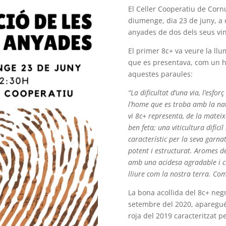
El Celler Cooperatiu de Corn
diumenge, dia 23 de juny, a 
anyades de dos dels seus vi
El primer 8c+ va veure la llu
que es presentava, com un 
aquestes paraules:
“La dificultat d’una via, l’esfor
l’home que es troba amb la na
vi 8c+ representa, de la mateix
ben feta; una viticultura difíci
característic per la seva garn
potent i estructurat. Aromes d
amb una acidesa agradable i co
lliure com la nostra terra. Com
La bona acollida del 8c+ neg
setembre del 2020, aparegué
roja del 2019 caracteritzat p