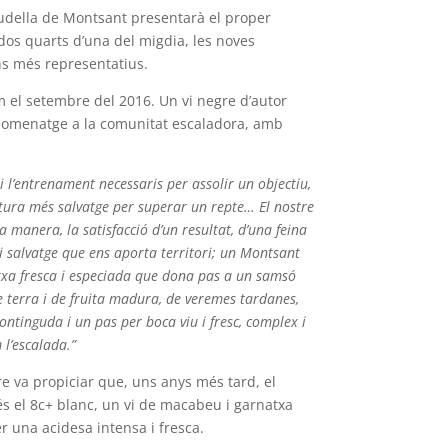
udella de Montsant presentarà el proper
dos quarts d’una del migdia, les noves
ns més representatius.
m el setembre del 2016. Un vi negre d’autor
homenatge a la comunitat escaladora, amb
ç i l’entrenament necessaris per assolir un objectiu,
tura més salvatge per superar un repte… El nostre
a manera, la satisfacció d’un resultat, d’una feina
l i salvatge que ens aporta territori; un Montsant
atxa fresca i especiada que dona pas a un samsó
e terra i de fruita madura, de veremes tardanes,
ntinguda i un pas per boca viu i fresc, complex i
 l’escalada.”
re va propiciar que, uns anys més tard, el
s el 8c+ blanc, un vi de macabeu i garnatxa
er una acidesa intensa i fresca.