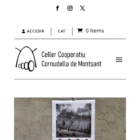
0 Items
ACCEDIR
CAT