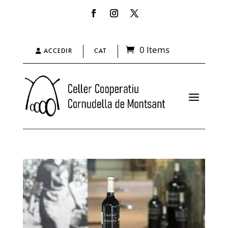
0 Items
ACCEDIR
CAT