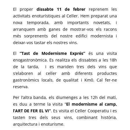
El proper
dissabte 11 de febrer
reprenem les
activitats enoturístiques al Celler. Hem preparat una
nova temporada, amb importants novetats, i
arranquem amb ganes de mostrar-vos els racons
més sorprenents del nostre edifici modernista i
deixar-vos tastar els nostres vins.
El
“Tast de Modernisme Exprés”
és una visita
enogastronòmica. Es realitza els
dissabtes
a les 18h
de la tarda, i es mariden tres dels vins que
s’elaboren al celler amb diferents productes
gastronòmics locals, de qualitat i Km0. Cal fer-ne
reserva.
Per l’altra banda, els
diumenges
a les 12h del matí,
es duu a terme la visita “
El modernisme al camp,
l’ART DE FER EL VI”
. Es visita el Celler Cooperatiu i es
tasten tres dels seus vins, combinant història,
arquitectura i enoturisme.