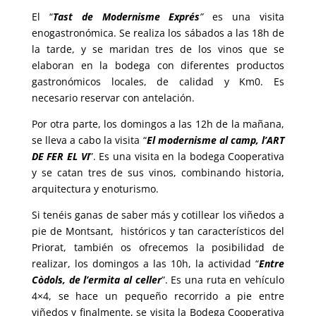
El “
Tast de Modernisme Exprés
”
es una visita
enogastronómica. Se realiza los
sábados
a las
18h
de
la tarde, y se maridan tres de los vinos que se
elaboran en la bodega con diferentes productos
gastronómicos locales, de calidad y Km0. Es
necesario reservar con antelación.
Por otra parte, los
domingos
a las
12h
de la mañana,
se lleva a cabo la visita “
El modernisme al camp, l’ART
DE FER EL VI
”. Es una visita en la bodega Cooperativa
y se catan tres de sus vinos, combinando historia,
arquitectura y enoturismo.
Si tenéis ganas de saber más y cotillear los viñedos a
pie de Montsant, históricos y tan característicos del
Priorat, también os ofrecemos la posibilidad de
realizar, los domingos a las 10h, la actividad “
Entre
Còdols, de l’ermita al celler
”. Es una ruta en vehículo
4×4, se hace un pequeño recorrido a pie entre
viñedos y finalmente, se visita la Bodega Cooperativa