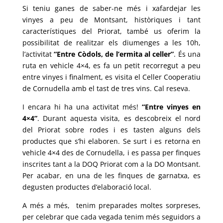
Si teniu ganes de saber-ne més i xafardejar les
vinyes a peu de Montsant, històriques i tant
característiques del Priorat, també us oferim la
possibilitat de realitzar els diumenges a les 10h,
l’activitat
“Entre Còdols, de l’ermita al celler”
. És una
ruta en vehicle 4×4, es fa un petit recorregut a peu
entre vinyes i finalment, es visita el Celler Cooperatiu
de Cornudella amb el tast de tres vins. Cal reseva.
I encara hi ha una activitat més!
“Entre vinyes en
4×4”
. Durant aquesta visita, es descobreix el nord
del Priorat sobre rodes i es tasten alguns dels
productes que s’hi elaboren. Se surt i es retorna en
vehicle 4×4 des de Cornudella, i es passa per finques
inscrites tant a la DOQ Priorat com a la DO Montsant.
Per acabar, en una de les finques de garnatxa, es
degusten productes d’elaboració local.
A més a més, tenim preparades moltes sorpreses,
per celebrar que cada vegada tenim més seguidors a